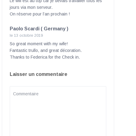
Le wifi est au top car je devais travailler tous les
jours via mon serveur.
On réserve pour l’an prochain !
Paolo Scardi ( Germany )
le 13 octobre 2019
So great moment with my wife!
Fantastic trullo, and great décoration.
Thanks to Federica for the Check in.
Laisser un commentaire