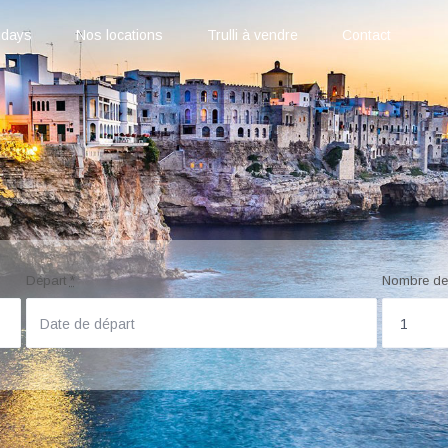
idays
Nos locations
Trulli à vendre
Contact
Départ
*
Nombre de