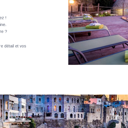
ez !
ine.
re ?
e détail et vos