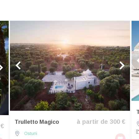
T
à partir de 300 €
Trulletto Magico
 €
Ostuni