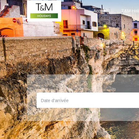
Accueil
T&M Hol
Arrivée
*