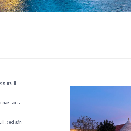
e trulli
connaissons
li, ceci afin