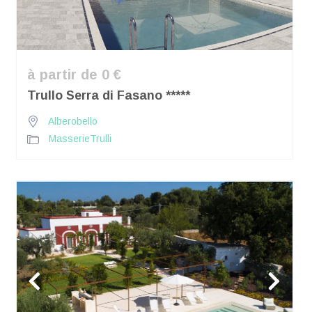
à partir de 0 €
Trullo Serra di Fasano *****
Alberobello
Masserie
Trulli