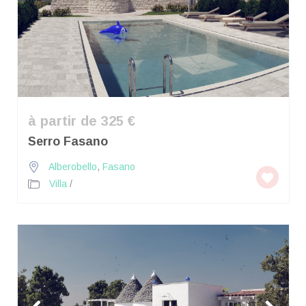
à partir de 325 €
Serro Fasano
Alberobello
,
Fasano
Villa
/