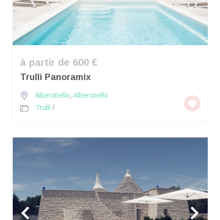
à partir de 600 €
Trulli Panoramix
Alberobello
,
Alberobello
Trulli
/